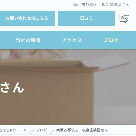
横浜市都筑区 板金塗装屋さん
お問い合わせはこちら
口コミ
当社の特徴
アクセス
ブログ
遺品整理
Nクリーン
引越し
横浜営業所
さん
ゴミ屋敷
買取
積み放題
収ならNクリーン
ブログ
横浜市都筑区 板金塗装屋さん