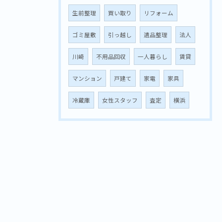
生前整理
買い取り
リフォーム
ゴミ屋敷
引っ越し
遺品整理
法人
川崎
不用品回収
一人暮らし
賃貸
マンション
戸建て
家電
家具
冷蔵庫
女性スタッフ
査定
横浜