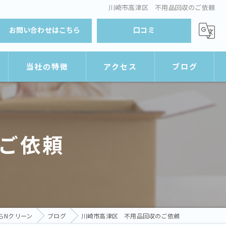
川崎市高津区 不用品回収のご依頼
お問い合わせはこちら
口コミ
当社の特徴
アクセス
ブログ
遺品整理
Nクリーン
引越し
横浜営業所
ご依頼
ゴミ屋敷
買取
積み放題
らNクリーン
ブログ
川崎市高津区 不用品回収のご依頼